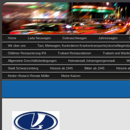
Home
Lada Neuwagen
Gebrauchtwagen
Jahreswagen
Wir über uns
Taxi; Mietwagen; Kurierdienst Krankentransporte(sitzend/liegend)
Oldtimer Restaurierung IFA
Trabant Restaurationen
Trabant und Wartbu
Allgemeine Geschäftsbedingungen
Heimatstadt Johanngeorgenstadt
Mi
Stadt Schwarzenberg
Historie ab 1945
Bilder ab 1945
Historie 
Kinder-/Notarzt Renate Müller
Meine Katzen