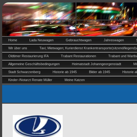
Home
Lada Neuwagen
Gebrauchtwagen
Jahreswagen
Wir über uns
Taxi; Mietwagen; Kurierdienst Krankentransporte(sitzend/liegend)
Oldtimer Restaurierung IFA
Trabant Restaurationen
Trabant und Wartbu
Allgemeine Geschäftsbedingungen
Heimatstadt Johanngeorgenstadt
Mi
Stadt Schwarzenberg
Historie ab 1945
Bilder ab 1945
Historie 
Kinder-/Notarzt Renate Müller
Meine Katzen