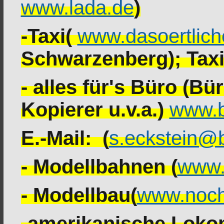
www.lada.de
)
-Taxi(
www.dasoertlich
Schwarzenberg); Tax
- alles für's Büro (Bü
Kopierer u.v.a.)
www.b
E.-Mail: (
s.eckstein@b
- Modellbahnen (
www.
- Modellbau(
www.noch
-amerikanische Loko