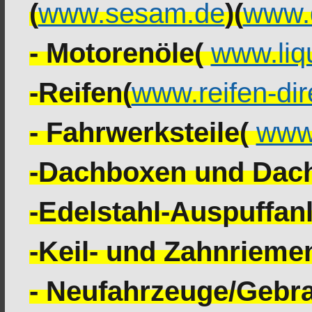
(
www.sesam.de
)(
www.d
- Motorenöle(
www.liq
-Reifen(
www.reifen-dir
- Fahrwerksteile(
www.
-Dachboxen und Dach
-Edelstahl-Auspuffan
-Keil- und Zahnrieme
- Neufahrzeuge/Gebr