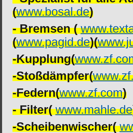
(
www.bosal.de
)
- Bremsen (
www.texta
(
www.pagid.de
)(
www.ju
-Kupplung(
www.zf.co
-Stoßdämpfer(
www.zf
-Federn(
www.zf.com
)
- Filter(
www.mahle.de
-Scheibenwischer(
ww