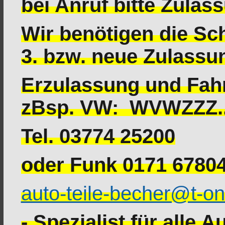
bei Anruf bitte Zulas
Wir benötigen die S
3. bzw. neue Zulassun
Erzulassung und Fah
zBsp. VW: WVWZZZ...
Tel. 03774 25200
oder Funk 0171 6780
auto-teile-becher@t-on
- Spezialist für alle 