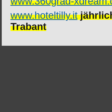
www.360grad-xdream
www.hoteltilly.it
jährlic
Trabant