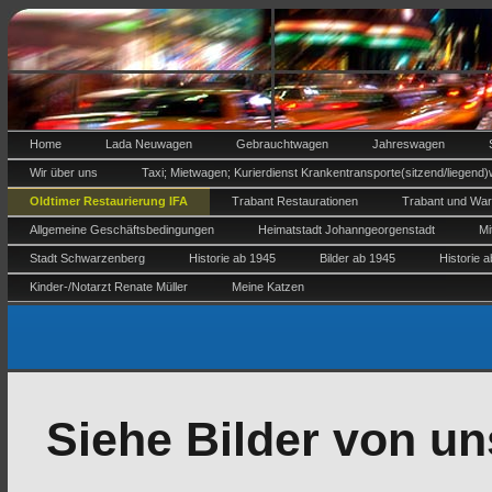
Home
Lada Neuwagen
Gebrauchtwagen
Jahreswagen
Wir über uns
Taxi; Mietwagen; Kurierdienst Krankentransporte(sitzend/liegend)
Oldtimer Restaurierung IFA
Trabant Restaurationen
Trabant und Wart
Allgemeine Geschäftsbedingungen
Heimatstadt Johanngeorgenstadt
Mi
Stadt Schwarzenberg
Historie ab 1945
Bilder ab 1945
Historie 
Kinder-/Notarzt Renate Müller
Meine Katzen
Siehe Bilder von u