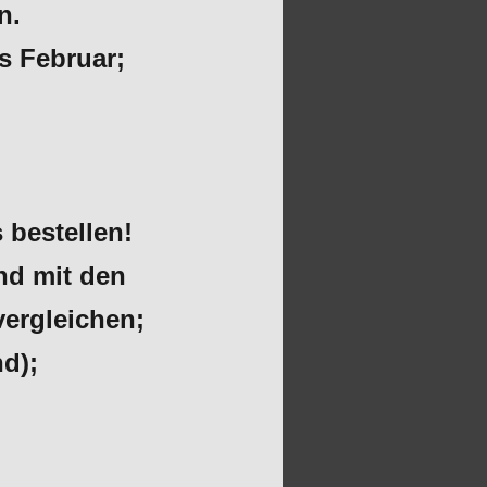
n.
s Februar;
 bestellen!
n und mit den
vergleichen;
d);