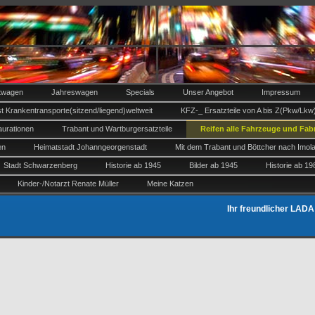
twagen
Jahreswagen
Specials
Unser Angebot
Impressum
st Krankentransporte(sitzend/liegend)weltweit
KFZ-_ Ersatzteile von A bis Z(Pkw/Lkw
aurationen
Trabant und Wartburgersatzteile
Reifen alle Fahrzeuge und Fabr
en
Heimatstadt Johanngeorgenstadt
Mit dem Trabant und Böttcher nach Imol
Stadt Schwarzenberg
Historie ab 1945
Bilder ab 1945
Historie ab 1
Kinder-/Notarzt Renate Müller
Meine Katzen
Ihr freundlicher LAD