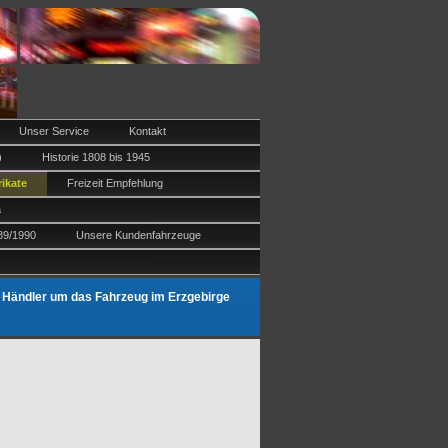
Unser Service
Kontakt
)
Historie 1808 bis 1945
ikate
Freizeit Empfehlung
a
989/1990
Unsere Kundenfahrzeuge
A Händler um das Fahrzeug im Erzgebirge