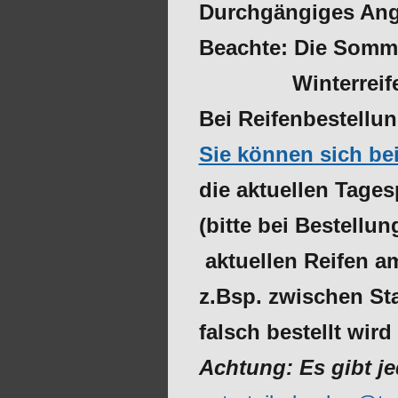
Durchgängiges Ange
Beachte: Die Somme
Winterreifen vo
Bei
Reifenbestellun
Sie können sich b
die aktuellen Tage
(bitte bei Bestell
aktuellen Reifen a
z.Bsp. zwischen Sta
falsch bestellt wird 
Achtung: Es gibt j