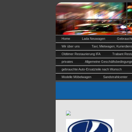
Home
Lada Neuwagen
Gebrauch
Wir über uns
Taxi; Mietwagen; Kurierdien
Oldtimer Restaurierung IFA
Trabant Rest
privates
Allgemeine Geschäftsbedingung
gebrauchte Auto-Ersatzteile nach Wunsch
Modelle Möbelwagen
Sandstrahlcenter